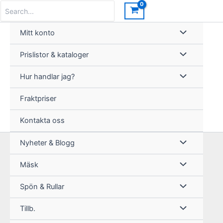
Hoppa
Search
for:
till
innehåll
Mitt konto
Prislistor & kataloger
Hur handlar jag?
Fraktpriser
Kontakta oss
Nyheter & Blogg
Mäsk
Spön & Rullar
Tillb.