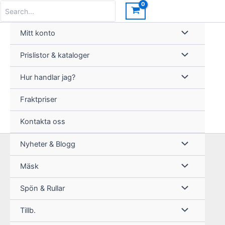
Hoppa
Search
for:
till
innehåll
Mitt konto
Prislistor & kataloger
Hur handlar jag?
Fraktpriser
Kontakta oss
Nyheter & Blogg
Mäsk
Spön & Rullar
Tillb.