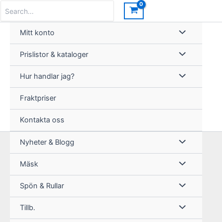
Hoppa
Search
for:
till
innehåll
Mitt konto
Prislistor & kataloger
Hur handlar jag?
Fraktpriser
Kontakta oss
Nyheter & Blogg
Mäsk
Spön & Rullar
Tillb.