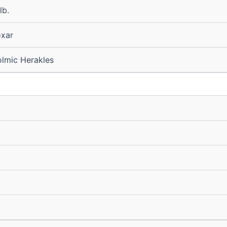
lb.
xar
lmic Herakles