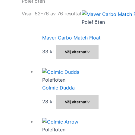
Poleflöten
Visar 52–76 av 76 resultat
Poleflöten
Maver Carbo Match Float
Den
33
kr
Välj alternativ
här
produkten
har
Poleflöten
flera
Colmic Dudda
varianter.
De
Den
28
kr
Välj alternativ
olika
här
alternativen
produkten
kan
har
väljas
Poleflöten
flera