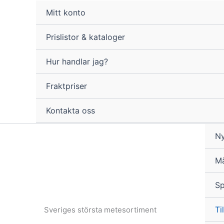
Hoppa
Mitt konto
till
innehåll
Prislistor & kataloger
Hur handlar jag?
Fraktpriser
Kontakta oss
Ny
M
Sp
Til
Sveriges största metesortiment