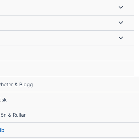
heter & Blogg
äsk
ön & Rullar
lb.