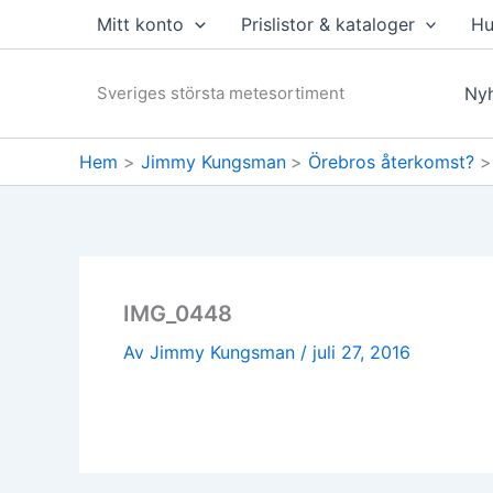
Hoppa
Mitt konto
Prislistor & kataloger
Hu
till
innehåll
Sveriges största metesortiment
Nyh
Hem
Jimmy Kungsman
Örebros återkomst?
IMG_0448
Av
Jimmy Kungsman
/
juli 27, 2016