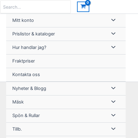
Hoppa
Search
for:
till
innehåll
Mitt konto
Prislistor & kataloger
Hur handlar jag?
Fraktpriser
Kontakta oss
Nyheter & Blogg
Mäsk
Spön & Rullar
Tillb.