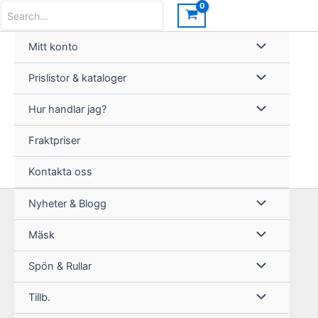
Hoppa
Search
for:
till
innehåll
Mitt konto
Prislistor & kataloger
Hur handlar jag?
Fraktpriser
Kontakta oss
Nyheter & Blogg
Mäsk
Spön & Rullar
Tillb.