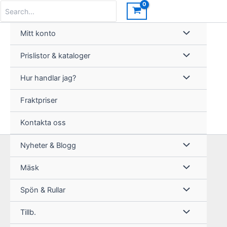
Hoppa
Search
for:
till
innehåll
Mitt konto
Prislistor & kataloger
Hur handlar jag?
Fraktpriser
Kontakta oss
Nyheter & Blogg
Mäsk
Spön & Rullar
Tillb.