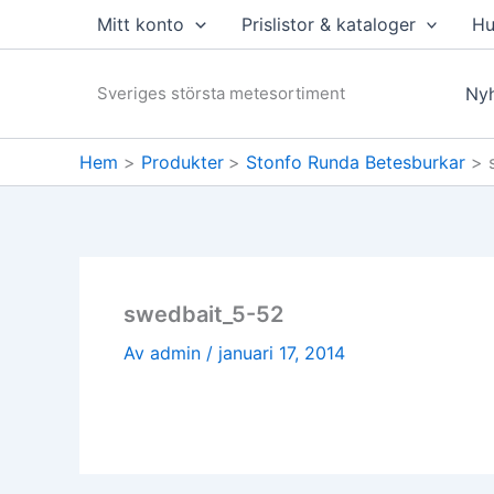
Hoppa
Mitt konto
Prislistor & kataloger
Hu
till
innehåll
Sveriges största metesortiment
Nyh
Hem
Produkter
Stonfo Runda Betesburkar
swedbait_5-52
Av
admin
/
januari 17, 2014