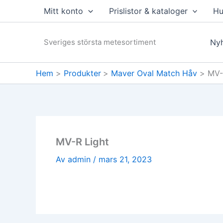
Hoppa
Mitt konto
Prislistor & kataloger
Hu
till
innehåll
Sveriges största metesortiment
Nyh
Hem
Produkter
Maver Oval Match Håv
MV-
MV-R Light
Av
admin
/
mars 21, 2023