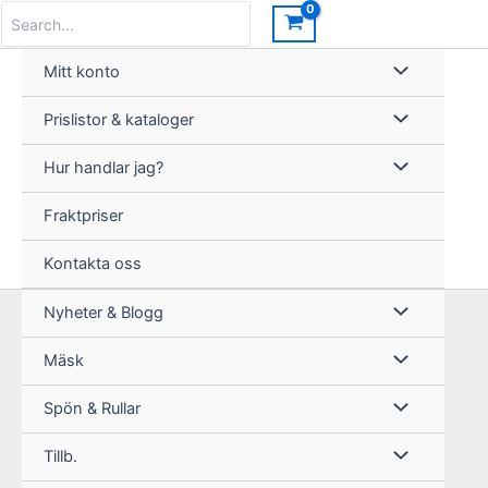
Hoppa
Search
for:
till
innehåll
Mitt konto
Prislistor & kataloger
Hur handlar jag?
Fraktpriser
Kontakta oss
Nyheter & Blogg
Mäsk
Spön & Rullar
Tillb.