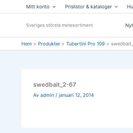
Hoppa
Mitt konto
Prislistor & kataloger
Hu
till
innehåll
Sveriges största metesortiment
Nyh
Hem
Produkter
Tubertini Pro 109
swedbait
swedbait_2-67
Av
admin
/
januari 12, 2014