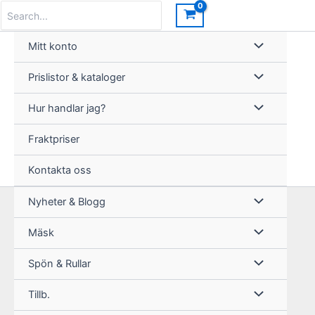
Hoppa
Search
for:
till
innehåll
Mitt konto
Prislistor & kataloger
Hur handlar jag?
Fraktpriser
Kontakta oss
Nyheter & Blogg
Mäsk
Spön & Rullar
Tillb.