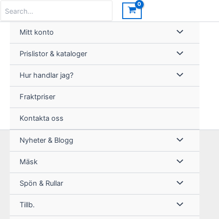
Hoppa
Search
for:
till
innehåll
Mitt konto
Prislistor & kataloger
Hur handlar jag?
Fraktpriser
Kontakta oss
Nyheter & Blogg
Mäsk
Spön & Rullar
Tillb.