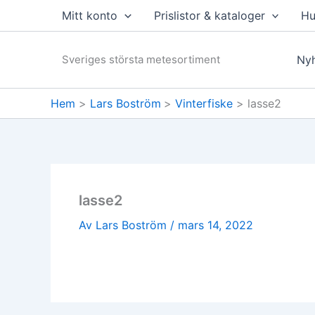
Hoppa
Mitt konto
Prislistor & kataloger
Hu
till
innehåll
Sveriges största metesortiment
Nyh
Hem
Lars Boström
Vinterfiske
lasse2
lasse2
Av
Lars Boström
/
mars 14, 2022